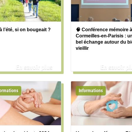
à l’été, si on bougeait ?
🧠 Conférence mémoire 
Cormeilles‑en‑Parisis : u
bel échange autour du b
vieillir
En savoir plus
En savoir pl
formations
Informations