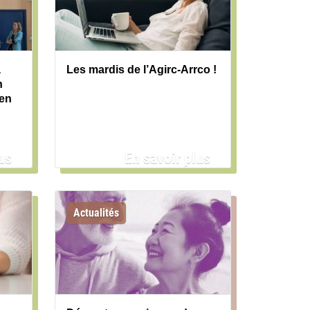
à
Les mardis de l’Agirc-Arrco !
n
ien
us
En savoir plus
Actualités