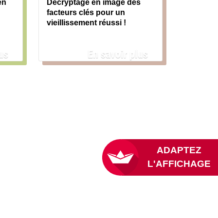
en
Décryptage en image des
facteurs clés pour un
vieillissement réussi !
us
En savoir plus
L'