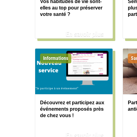
Vos habitudes de vie sont-
Sem
elles au top pour préserver
plu
votre santé ?
par
En savoir plus
Informations
Sa
Découvrez et participez aux
Par
événements proposés près
ant
de chez vous !
En savoir plus