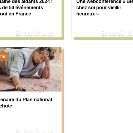
aine des aidants 2024 :
Une webconférence « Bi
s de 50 événements
chez soi pour vieillir
tout en France
heureux »
En savoir plus
En savoir pl
nté
tenaire du Plan national
ichute
En savoir plus