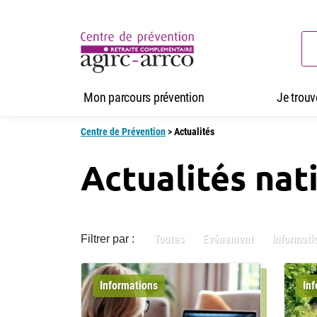
Mon parcours prévention
Je trou
Centre de Prévention
>
Actualités
Actualités nat
Toutes
Evénement
Informati
Filtrer par :
Informations
In