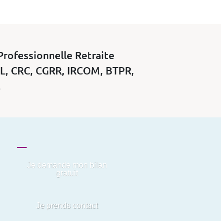
Professionnelle Retraite
IL, CRC, CGRR, IRCOM, BTPR,
.
Je demande mon bilan
gratuit
Je prends contact