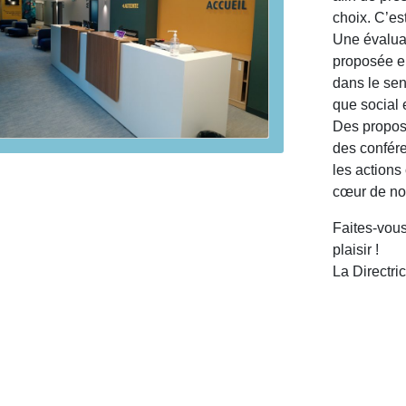
choix. C’es
Une évalua
proposée en
dans le sen
que social 
Des proposi
des confér
les actions 
cœur de no
Faites-vous
plaisir !
La Directri