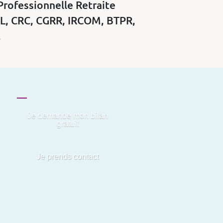
Professionnelle Retraite
IL, CRC, CGRR, IRCOM, BTPR,
.
Je demande mon bilan
gratuit
Je prends contact